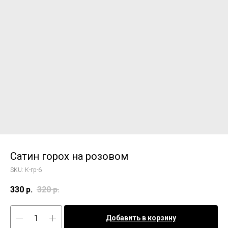
Сатин горох на розовом
SKU:
К-гр-6
330
р.
320
р.
Добавить в корзину