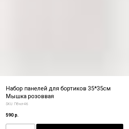
Набор панелей для бортиков 35*35см
Мышка розоввая
SKU:
Пб-кл-46
590
р.