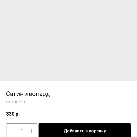
Сатин леопард
SKU:
К-лп-1
330
р.
Добавить в корзину