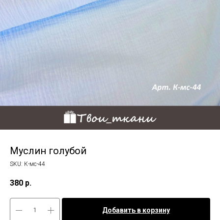
Муслин голубой
SKU:
К-мс-44
380
р.
Добавить в корзину