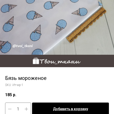
Бязь мороженое
SKU:
Ит-мр-1
185
р.
Добавить в корзину